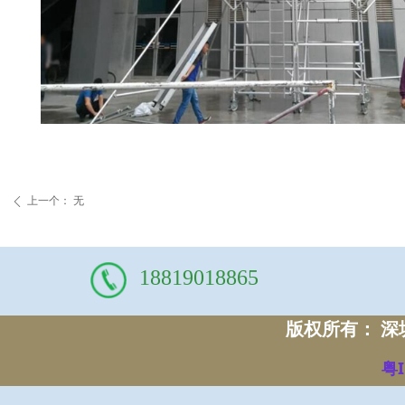
上一个：
无
ꄴ
18819018865
版权所有： 
粤I